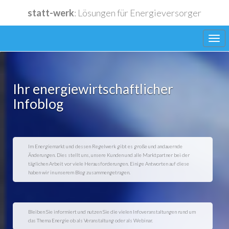
statt-werk
: Lösungen für Energieversorger
Ihr energiewirtschaftlicher
Infoblog
Lieferanten
Funktionen
Im Energiemarkt und dessen Regelwerk gibt es große und andauernde
Änderungen. Dies stellt uns, unsere Kunden und alle Marktpartner bei der
täglichen Arbeit vor viele Herausforderungen. Einige Antworten auf diese
haben wir in unserem Blog zusammengetragen.
Anwendungen
Bleiben Sie informiert und nutzen Sie die vielen Infoveranstaltungen rund um
das Thema Energie ob als Veranstaltung oder als Webinar.