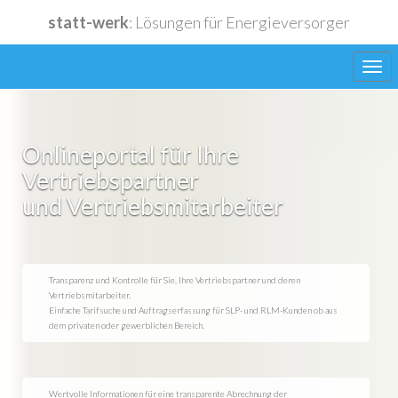
statt-werk
: Lösungen für Energieversorger
Onlineportal für Ihre
Vertriebspartner
Lieferanten
und Vertriebsmitarbeiter
Funktionen
Transparenz und Kontrolle für Sie, Ihre Vertriebspartner und deren
Vertriebsmitarbeiter.
Einfache Tarifsuche und Auftragserfassung für SLP- und RLM-Kunden ob aus
Anwendungen
dem privaten oder gewerblichen Bereich.
Wertvolle Informationen für eine transparente Abrechnung der