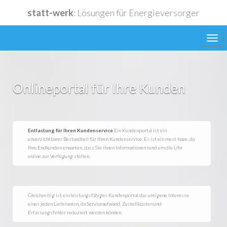
statt-werk
: Lösungen für Energieversorger
Onlineportal für Ihre Kunden
Lieferanten
Entlastung für Ihren Kundenservice
Ein Kundenportal ist ein
Funktionen
unverzichtbarer Bestandteil für Ihren Kundenservice. Es ist ein must-have, da
Ihre Endkunden erwarten, dass Sie ihnen Informationen rund um die Uhr
online zur Verfügung stellen.
Anwendungen
Gleichzeitig ist ein leistungsfähiges Kundenportal das ureigene Interesse
eines jeden Lieferanten, da Serviceaufwand, Zustellkosten und
Erfassungsfehler reduziert werden können.